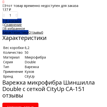
Этот товар временно недоступен для заказа
137
₽
В корзину
Сравнение
В избранное
Характеристики
Отзывы
0
Характеристики
Вес коробки
6,2
Количество
50
Материал
Микрофибра
Серия
Double
Тип
Варежка
Применение
Кузов
Бренд
CityUp
Варежка микрофибра Шиншилла
Double с сеткой CityUp СА-151
отзывы