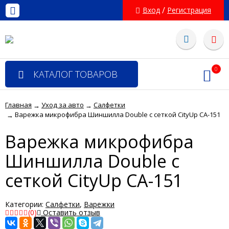
/
Вход
Регистрация
0
КАТАЛОГ ТОВАРОВ
Главная
Уход за авто
Салфетки
→
→
Варежка микрофибра Шиншилла Double с сеткой CityUp СА-151
→
Варежка микрофибра
Шиншилла Double с
сеткой CityUp СА-151
Категории:
Салфетки
,
Варежки
(0)
Оставить отзыв