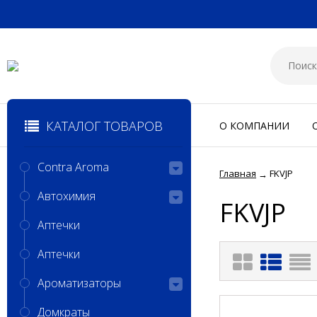
КАТАЛОГ ТОВАРОВ
О КОМПАНИИ
Contra Aroma
Главная
FKVJP
→
Автохимия
FKVJP
Аптечки
Аптечки
Ароматизаторы
Домкраты