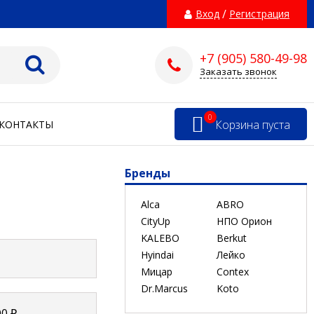
/
Вход
Регистрация
+7 (905) 580-49-98
Заказать звонок
0
Корзина пуста
КОНТАКТЫ
Бренды
Alca
ABRO
CityUp
НПО Орион
KALEBO
Berkut
Hyindai
Лейко
Мицар
Contex
Dr.Marcus
Koto
00
₽