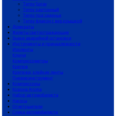
Tensy Spray
Tensy картонный
Tensy под сиденье
Tensy флакон с дер.крышкой
Домкраты
Жилеты светоотражающие
Знаки аварийной остановки
Инструменты и принадлежности
Изоленты
Ключи
Компрессометры
Крепеж
Крепежи, клейкие ленты
Пневмоинструмент
Компрессоры
Корона Aroma
Набор автомобилиста
Насосы
Огнетушители
Сумка автомобилиста