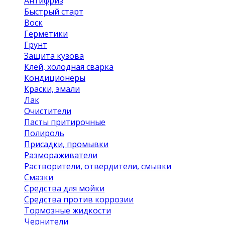
Антифриз
Быстрый старт
Воск
Герметики
Грунт
Защита кузова
Клей, холодная сварка
Кондиционеры
Краски, эмали
Лак
Очистители
Пасты притирочные
Полироль
Присадки, промывки
Размораживатели
Растворители, отвердители, смывки
Смазки
Средства для мойки
Средства против коррозии
Тормозные жидкости
Чернители