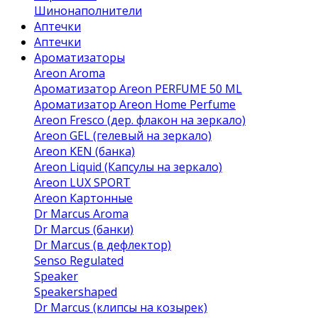
Шинонаполнители
Аптечки
Аптечки
Ароматизаторы
Areon Aroma
Ароматизатор Areon PERFUME 50 ML
Ароматизатор Areon Home Perfume
Areon Fresco (дер. флакон на зеркало)
Areon GEL (гелевый на зеркало)
Areon KEN (банка)
Areon Liquid (Капсулы на зеркало)
Areon LUX SPORT
Areon Картонные
Dr Marcus Aroma
Dr Marcus (банки)
Dr Marcus (в дефлектор)
Senso Regulated
Speaker
Speakershaped
Dr Marcus (клипсы на козырек)