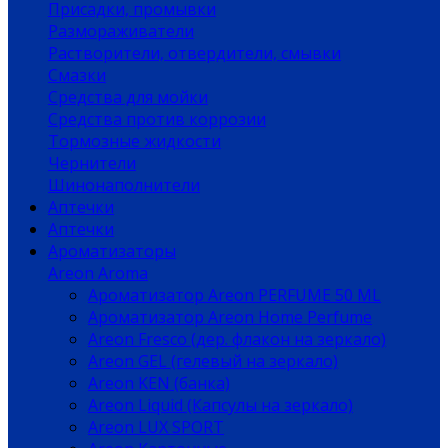
Присадки, промывки
Размораживатели
Растворители, отвердители, смывки
Смазки
Средства для мойки
Средства против коррозии
Тормозные жидкости
Чернители
Шинонаполнители
Аптечки
Аптечки
Ароматизаторы
Areon Aroma
Ароматизатор Areon PERFUME 50 ML
Ароматизатор Areon Home Perfume
Areon Fresco (дер. флакон на зеркало)
Areon GEL (гелевый на зеркало)
Areon KEN (банка)
Areon Liquid (Капсулы на зеркало)
Areon LUX SPORT