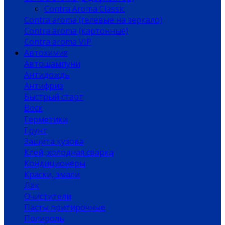
Contra Aroma Classic
Contra aroma (гелевые на зеркало)
Contra aroma (картонные)
Contra aroma VIP
Автохимия
Автошампуни
Антидождь
Антифриз
Быстрый старт
Воск
Герметики
Грунт
Защита кузова
Клей, холодная сварка
Кондиционеры
Краски, эмали
Лак
Очистители
Пасты притирочные
Полироль