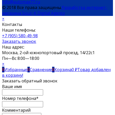
info@automax77.ru
© 2018 Все права защищены.
Разработка интернет-
магазина Souz−K Digital Agency
×
Контакты
Наши телефоны:
+7 (905) 580-49-98
Заказать звонок
Наш адрес:
Москва, 2-ой южнопортовый проезд, 14/22c1
Пн—Вс 8:00—18:00
×
0
Избранные
0
Сравнение
0
Корзина
0
₽
Товар добавлен
в корзину!
Заказать обратный звонок
Ваше имя
Номер телефона*
Комментарий