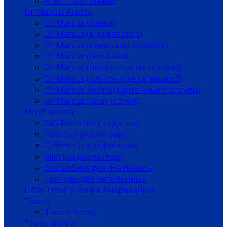
Areon Картонные
Dr Marcus Aroma
Dr Marcus (банки)
Dr Marcus (в дефлектор)
Dr Marcus (клипсы на козырек)
Dr Marcus (мешочки)
Dr Marcus (подвесные на зеркало)
Dr Marcus (флакон с дер.крышкой)
Dr Marcus aroma (картонные+капсулы)
Dr Marcus Spray (спрей)
FKVJP Aroma
BIG Fresh (под сиденье)
Boss (на дефлектор)
Differen (на дефлектор)
Slim (на дефлектор)
Волшебная фея (На панель)
Гранулы для пепельницы
Little Trees (Елочка Американка)
Tasotti
Tasotti Spray
Tensy aroma