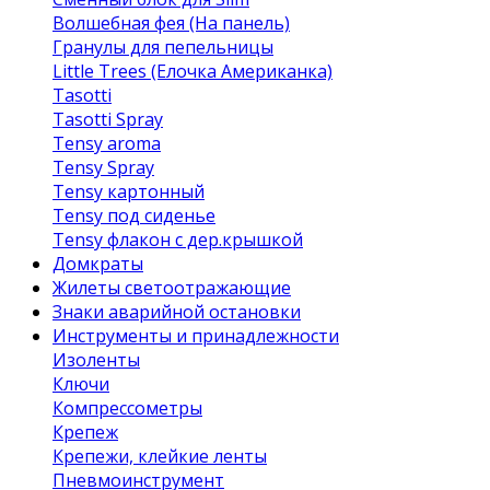
Волшебная фея (На панель)
Гранулы для пепельницы
Little Trees (Елочка Американка)
Tasotti
Tasotti Spray
Tensy aroma
Tensy Spray
Tensy картонный
Tensy под сиденье
Tensy флакон с дер.крышкой
Домкраты
Жилеты светоотражающие
Знаки аварийной остановки
Инструменты и принадлежности
Изоленты
Ключи
Компрессометры
Крепеж
Крепежи, клейкие ленты
Пневмоинструмент