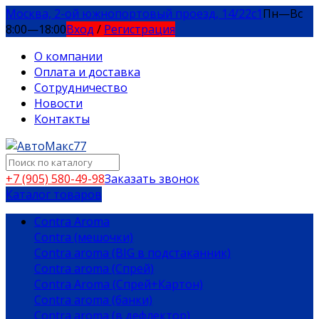
Москва, 2-ой южнопортовый проезд, 14/22c1
Пн—Вс
8:00—18:00
Вход
/
Регистрация
О компании
Оплата и доставка
Сотрудничество
Новости
Контакты
+7 (905) 580-49-98
Заказать звонок
Каталог товаров
Contra Aroma
Contra (мешочки)
Contra aroma (BIG в подстаканник)
Contra aroma (Спрей)
Contra Aroma (Спрей+Картон)
Contra aroma (банки)
Contra aroma (в дефлектор)