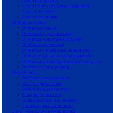
Areon KEN (банка)
Areon Liquid (Капсулы на зеркало)
Areon LUX SPORT
Areon Картонные
Dr Marcus Aroma
Dr Marcus (банки)
Dr Marcus (в дефлектор)
Dr Marcus (клипсы на козырек)
Dr Marcus (мешочки)
Dr Marcus (подвесные на зеркало)
Dr Marcus (флакон с дер.крышкой)
Dr Marcus aroma (картонные+капсулы)
Dr Marcus Spray (спрей)
FKVJP Aroma
BIG Fresh (под сиденье)
Boss (на дефлектор)
Differen (на дефлектор)
Slim (на дефлектор)
Волшебная фея (На панель)
Гранулы для пепельницы
Little Trees (Елочка Американка)