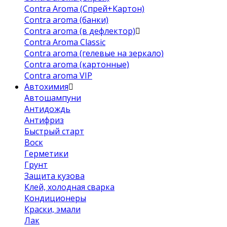
Contra Aroma (Спрей+Картон)
Contra aroma (банки)
Contra aroma (в дефлектор)
Contra Aroma Classic
Contra aroma (гелевые на зеркало)
Contra aroma (картонные)
Contra aroma VIP
Автохимия
Автошампуни
Антидождь
Антифриз
Быстрый старт
Воск
Герметики
Грунт
Защита кузова
Клей, холодная сварка
Кондиционеры
Краски, эмали
Лак