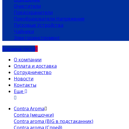
Очистители
Предохранители
Преобразователи Напряжения
Пусковые Устройства
Чайники
Электроинструмент
Корзина пуста
0
О компании
Оплата и доставка
Сотрудничество
Новости
Контакты
Еще
Contra Aroma
Contra (мешочки)
Contra aroma (BIG в подстаканник)
Contra aroma (Спрей)