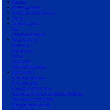
Насосы
Огнетушители
Сумка автомобилиста
Троса
Туризм, дача
Газ
Газовые горелки
Уход за авто
Варежки
Водосгоны
Губки
Салфетки
Щетки для мойки
Электрика
В прикуриватель
Вентиляторы
Видеорегистраторы
Зарядные Предпусковые Устройства
Зарядные устройства
Нагрузочные Вилки
Освещение