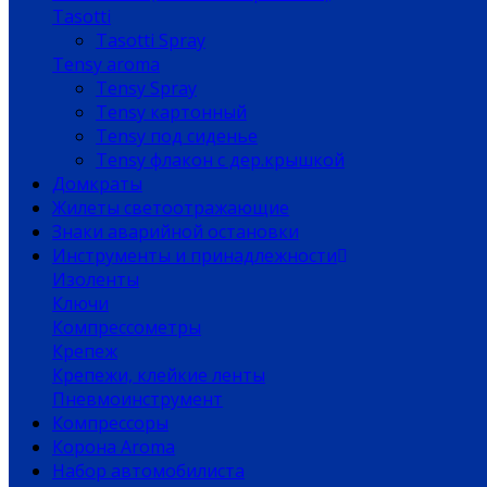
Tasotti
Tasotti Spray
Tensy aroma
Tensy Spray
Tensy картонный
Tensy под сиденье
Tensy флакон с дер.крышкой
Домкраты
Жилеты светоотражающие
Знаки аварийной остановки
Инструменты и принадлежности
Изоленты
Ключи
Компрессометры
Крепеж
Крепежи, клейкие ленты
Пневмоинструмент
Компрессоры
Корона Aroma
Набор автомобилиста