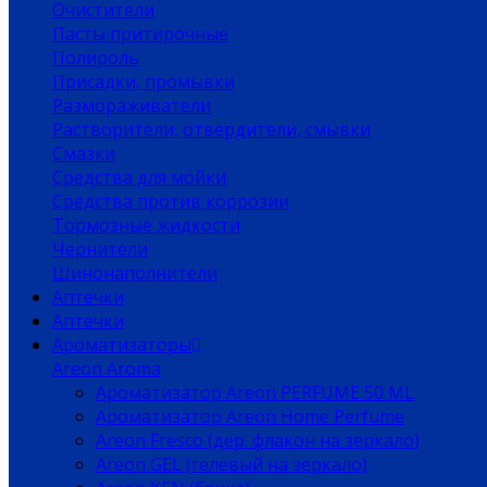
Очистители
Пасты притирочные
Полироль
Присадки, промывки
Размораживатели
Растворители, отвердители, смывки
Смазки
Средства для мойки
Средства против коррозии
Тормозные жидкости
Чернители
Шинонаполнители
Аптечки
Аптечки
Ароматизаторы
Areon Aroma
Ароматизатор Areon PERFUME 50 ML
Ароматизатор Areon Home Perfume
Areon Fresco (дер. флакон на зеркало)
Areon GEL (гелевый на зеркало)