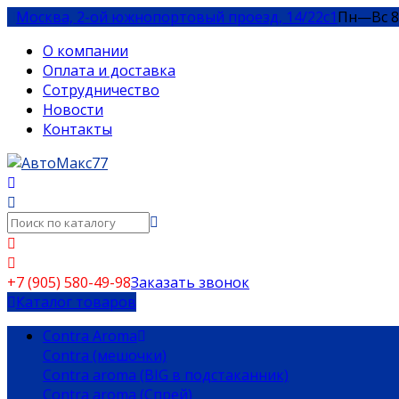
Москва, 2-ой южнопортовый проезд, 14/22c1
Пн—Вс 8
О компании
Оплата и доставка
Сотрудничество
Новости
Контакты
+7 (905) 580-49-98
Заказать звонок
Каталог товаров
Contra Aroma
Contra (мешочки)
Contra aroma (BIG в подстаканник)
Contra aroma (Спрей)