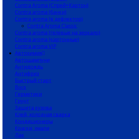
Contra Aroma (Спрей+Картон)
Contra aroma (банки)
Contra aroma (в дефлектор)
Contra Aroma Classic
Contra aroma (гелевые на зеркало)
Contra aroma (картонные)
Contra aroma VIP
Автохимия
Автошампуни
Антидождь
Антифриз
Быстрый старт
Воск
Герметики
Грунт
Защита кузова
Клей, холодная сварка
Кондиционеры
Краски, эмали
Лак