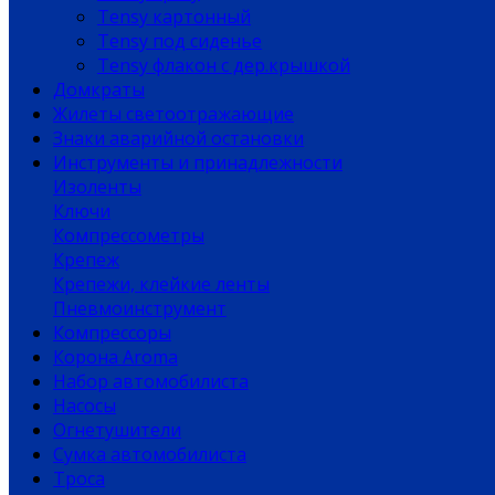
Tensy картонный
Tensy под сиденье
Tensy флакон с дер.крышкой
Домкраты
Жилеты светоотражающие
Знаки аварийной остановки
Инструменты и принадлежности
Изоленты
Ключи
Компрессометры
Крепеж
Крепежи, клейкие ленты
Пневмоинструмент
Компрессоры
Корона Aroma
Набор автомобилиста
Насосы
Огнетушители
Сумка автомобилиста
Троса