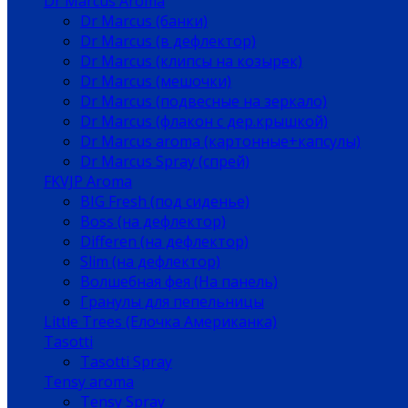
Dr Marcus Aroma
Dr Marcus (банки)
Dr Marcus (в дефлектор)
Dr Marcus (клипсы на козырек)
Dr Marcus (мешочки)
Dr Marcus (подвесные на зеркало)
Dr Marcus (флакон с дер.крышкой)
Dr Marcus aroma (картонные+капсулы)
Dr Marcus Spray (спрей)
FKVJP Aroma
BIG Fresh (под сиденье)
Boss (на дефлектор)
Differen (на дефлектор)
Slim (на дефлектор)
Волшебная фея (На панель)
Гранулы для пепельницы
Little Trees (Елочка Американка)
Tasotti
Tasotti Spray
Tensy aroma
Tensy Spray