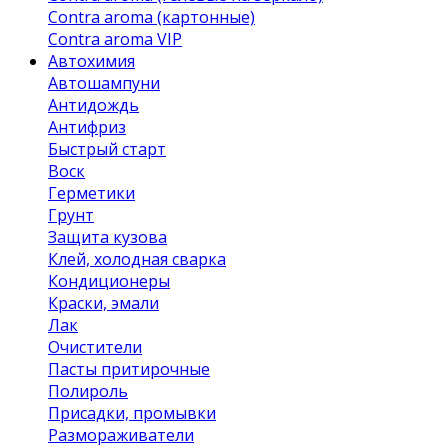
Contra aroma (картонные)
Contra aroma VIP
Автохимия
Автошампуни
Антидождь
Антифриз
Быстрый старт
Воск
Герметики
Грунт
Защита кузова
Клей, холодная сварка
Кондиционеры
Краски, эмали
Лак
Очистители
Пасты притирочные
Полироль
Присадки, промывки
Размораживатели