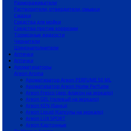
Размораживатели
Растворители, отвердители, смывки
Смазки
Средства для мойки
Средства против коррозии
Тормозные жидкости
Чернители
Шинонаполнители
Аптечки
Аптечки
Ароматизаторы
Areon Aroma
Ароматизатор Areon PERFUME 50 ML
Ароматизатор Areon Home Perfume
Areon Fresco (дер. флакон на зеркало)
Areon GEL (гелевый на зеркало)
Areon KEN (банка)
Areon Liquid (Капсулы на зеркало)
Areon LUX SPORT
Areon Картонные