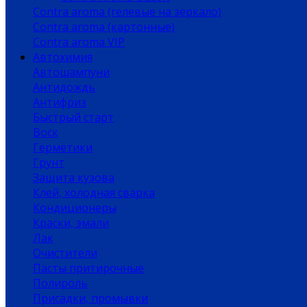
Contra aroma (гелевые на зеркало)
Contra aroma (картонные)
Contra aroma VIP
Автохимия
Автошампуни
Антидождь
Антифриз
Быстрый старт
Воск
Герметики
Грунт
Защита кузова
Клей, холодная сварка
Кондиционеры
Краски, эмали
Лак
Очистители
Пасты притирочные
Полироль
Присадки, промывки