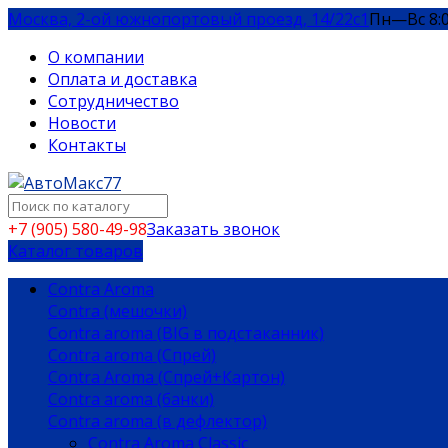
Москва, 2-ой южнопортовый проезд, 14/22c1
Пн—Вс 8:
О компании
Оплата и доставка
Сотрудничество
Новости
Контакты
+7 (905) 580-49-98
Заказать звонок
Каталог товаров
Contra Aroma
Contra (мешочки)
Contra aroma (BIG в подстаканник)
Contra aroma (Спрей)
Contra Aroma (Спрей+Картон)
Contra aroma (банки)
Contra aroma (в дефлектор)
Contra Aroma Classic