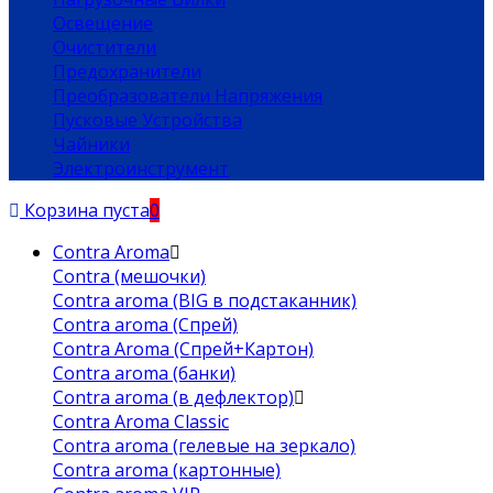
Освещение
Очистители
Предохранители
Преобразователи Напряжения
Пусковые Устройства
Чайники
Электроинструмент
Корзина пуста
0
Contra Aroma
Contra (мешочки)
Contra aroma (BIG в подстаканник)
Contra aroma (Спрей)
Contra Aroma (Спрей+Картон)
Contra aroma (банки)
Contra aroma (в дефлектор)
Contra Aroma Classic
Contra aroma (гелевые на зеркало)
Contra aroma (картонные)