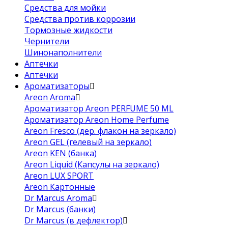
Средства для мойки
Средства против коррозии
Тормозные жидкости
Чернители
Шинонаполнители
Аптечки
Аптечки
Ароматизаторы
Areon Aroma
Ароматизатор Areon PERFUME 50 ML
Ароматизатор Areon Home Perfume
Areon Fresco (дер. флакон на зеркало)
Areon GEL (гелевый на зеркало)
Areon KEN (банка)
Areon Liquid (Капсулы на зеркало)
Areon LUX SPORT
Areon Картонные
Dr Marcus Aroma
Dr Marcus (банки)
Dr Marcus (в дефлектор)