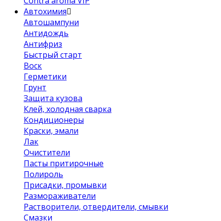
Contra aroma VIP
Автохимия
Автошампуни
Антидождь
Антифриз
Быстрый старт
Воск
Герметики
Грунт
Защита кузова
Клей, холодная сварка
Кондиционеры
Краски, эмали
Лак
Очистители
Пасты притирочные
Полироль
Присадки, промывки
Размораживатели
Растворители, отвердители, смывки
Смазки