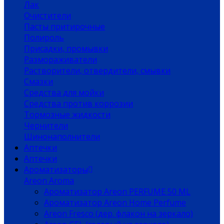
Лак
Очистители
Пасты притирочные
Полироль
Присадки, промывки
Размораживатели
Растворители, отвердители, смывки
Смазки
Средства для мойки
Средства против коррозии
Тормозные жидкости
Чернители
Шинонаполнители
Аптечки
Аптечки
Ароматизаторы
Areon Aroma
Ароматизатор Areon PERFUME 50 ML
Ароматизатор Areon Home Perfume
Areon Fresco (дер. флакон на зеркало)