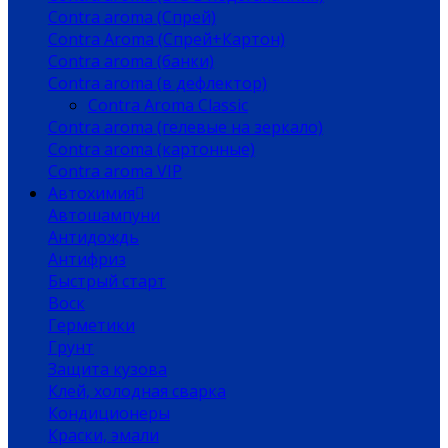
Contra aroma (Спрей)
Contra Aroma (Спрей+Картон)
Contra aroma (банки)
Contra aroma (в дефлектор)
Contra Aroma Classic
Contra aroma (гелевые на зеркало)
Contra aroma (картонные)
Contra aroma VIP
Автохимия
Автошампуни
Антидождь
Антифриз
Быстрый старт
Воск
Герметики
Грунт
Защита кузова
Клей, холодная сварка
Кондиционеры
Краски, эмали