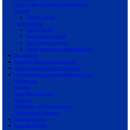
Little Trees (Елочка Американка)
Tasotti
Tasotti Spray
Tensy aroma
Tensy Spray
Tensy картонный
Tensy под сиденье
Tensy флакон с дер.крышкой
Домкраты
Жилеты светоотражающие
Знаки аварийной остановки
Инструменты и принадлежности
Изоленты
Ключи
Компрессометры
Крепеж
Крепежи, клейкие ленты
Пневмоинструмент
Компрессоры
Корона Aroma