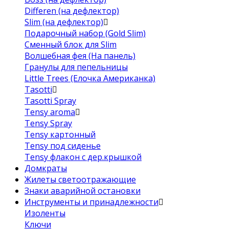
Differen (на дефлектор)
Slim (на дефлектор)
Подарочный набор (Gold Slim)
Сменный блок для Slim
Волшебная фея (На панель)
Гранулы для пепельницы
Little Trees (Елочка Американка)
Tasotti
Tasotti Spray
Tensy aroma
Tensy Spray
Tensy картонный
Tensy под сиденье
Tensy флакон с дер.крышкой
Домкраты
Жилеты светоотражающие
Знаки аварийной остановки
Инструменты и принадлежности
Изоленты
Ключи