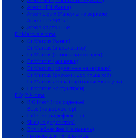
Areon GEL (гелевый на зеркало)
Areon KEN (банка)
Areon Liquid (Капсулы на зеркало)
Areon LUX SPORT
Areon Картонные
Dr Marcus Aroma
Dr Marcus (банки)
Dr Marcus (в дефлектор)
Dr Marcus (клипсы на козырек)
Dr Marcus (мешочки)
Dr Marcus (подвесные на зеркало)
Dr Marcus (флакон с дер.крышкой)
Dr Marcus aroma (картонные+капсулы)
Dr Marcus Spray (спрей)
FKVJP Aroma
BIG Fresh (под сиденье)
Boss (на дефлектор)
Differen (на дефлектор)
Slim (на дефлектор)
Волшебная фея (На панель)
Гранулы для пепельницы