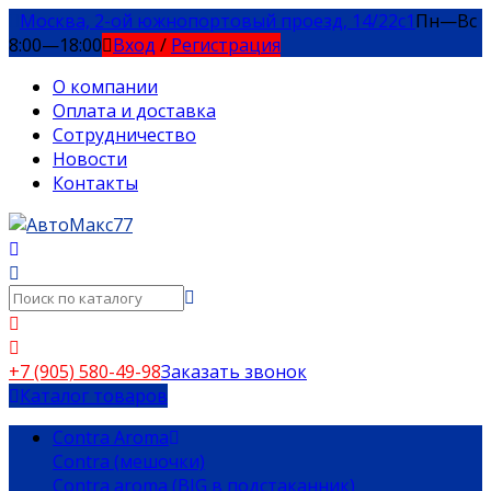
Москва, 2-ой южнопортовый проезд, 14/22c1
Пн—Вс
8:00—18:00
Вход
/
Регистрация
О компании
Оплата и доставка
Сотрудничество
Новости
Контакты
+7 (905) 580-49-98
Заказать звонок
Каталог товаров
Contra Aroma
Contra (мешочки)
Contra aroma (BIG в подстаканник)