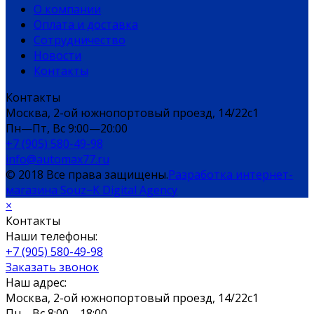
О компании
Оплата и доставка
Сотрудничество
Новости
Контакты
Контакты
Москва, 2-ой южнопортовый проезд, 14/22c1
Пн—Пт, Вс 9:00—20:00
+7 (905) 580-49-98
info@automax77.ru
© 2018 Все права защищены.
Разработка интернет-
магазина Souz−K Digital Agency
×
Контакты
Наши телефоны:
+7 (905) 580-49-98
Заказать звонок
Наш адрес:
Москва, 2-ой южнопортовый проезд, 14/22c1
Пн—Вс 8:00—18:00