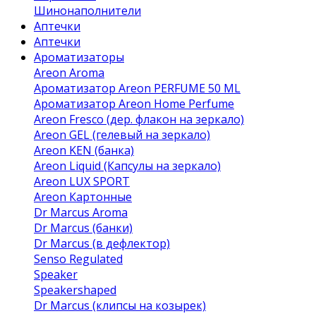
Шинонаполнители
Аптечки
Аптечки
Ароматизаторы
Areon Aroma
Ароматизатор Areon PERFUME 50 ML
Ароматизатор Areon Home Perfume
Areon Fresco (дер. флакон на зеркало)
Areon GEL (гелевый на зеркало)
Areon KEN (банка)
Areon Liquid (Капсулы на зеркало)
Areon LUX SPORT
Areon Картонные
Dr Marcus Aroma
Dr Marcus (банки)
Dr Marcus (в дефлектор)
Senso Regulated
Speaker
Speakershaped
Dr Marcus (клипсы на козырек)