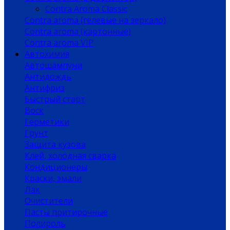
Contra Aroma Classic
Contra aroma (гелевые на зеркало)
Contra aroma (картонные)
Contra aroma VIP
Автохимия
Автошампуни
Антидождь
Антифриз
Быстрый старт
Воск
Герметики
Грунт
Защита кузова
Клей, холодная сварка
Кондиционеры
Краски, эмали
Лак
Очистители
Пасты притирочные
Полироль