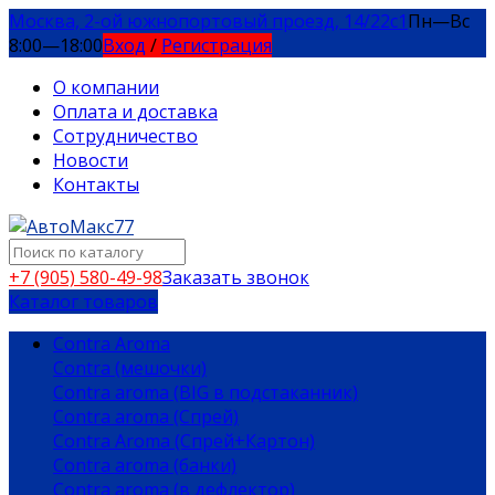
Москва, 2-ой южнопортовый проезд, 14/22c1
Пн—Вс
8:00—18:00
Вход
/
Регистрация
О компании
Оплата и доставка
Сотрудничество
Новости
Контакты
+7 (905) 580-49-98
Заказать звонок
Каталог товаров
Contra Aroma
Contra (мешочки)
Contra aroma (BIG в подстаканник)
Contra aroma (Спрей)
Contra Aroma (Спрей+Картон)
Contra aroma (банки)
Contra aroma (в дефлектор)