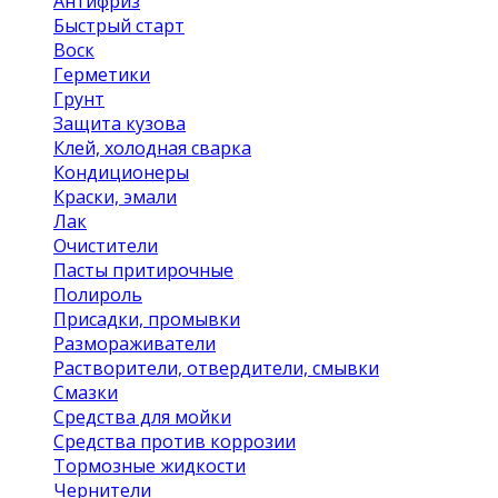
Антифриз
Быстрый старт
Воск
Герметики
Грунт
Защита кузова
Клей, холодная сварка
Кондиционеры
Краски, эмали
Лак
Очистители
Пасты притирочные
Полироль
Присадки, промывки
Размораживатели
Растворители, отвердители, смывки
Смазки
Средства для мойки
Средства против коррозии
Тормозные жидкости
Чернители