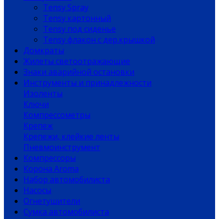
Tensy Spray
Tensy картонный
Tensy под сиденье
Tensy флакон с дер.крышкой
Домкраты
Жилеты светоотражающие
Знаки аварийной остановки
Инструменты и принадлежности
Изоленты
Ключи
Компрессометры
Крепеж
Крепежи, клейкие ленты
Пневмоинструмент
Компрессоры
Корона Aroma
Набор автомобилиста
Насосы
Огнетушители
Сумка автомобилиста