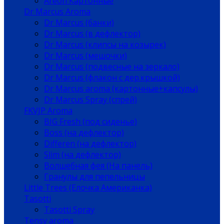
Areon Картонные
Dr Marcus Aroma
Dr Marcus (банки)
Dr Marcus (в дефлектор)
Dr Marcus (клипсы на козырек)
Dr Marcus (мешочки)
Dr Marcus (подвесные на зеркало)
Dr Marcus (флакон с дер.крышкой)
Dr Marcus aroma (картонные+капсулы)
Dr Marcus Spray (спрей)
FKVJP Aroma
BIG Fresh (под сиденье)
Boss (на дефлектор)
Differen (на дефлектор)
Slim (на дефлектор)
Волшебная фея (На панель)
Гранулы для пепельницы
Little Trees (Елочка Американка)
Tasotti
Tasotti Spray
Tensy aroma