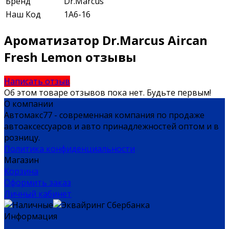
Бренд
Dr.Marcus
Наш Код
1А6-16
Ароматизатор Dr.Marcus Aircan
Fresh Lemon отзывы
Написать отзыв
Об этом товаре отзывов пока нет. Будьте первым!
О компании
Автомакс77 - современная компания по продаже
автоаксессуаров и авто принадлежностей оптом и в
розницу.
Политика конфиденциальности
Магазин
Корзина
Оформить заказ
Личный кабинет
Информация