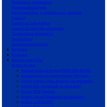
Присадки, промывки
Размораживатели
Растворители, отвердители, смывки
Смазки
Средства для мойки
Средства против коррозии
Тормозные жидкости
Чернители
Шинонаполнители
Аптечки
Аптечки
Ароматизаторы
Areon Aroma
Ароматизатор Areon PERFUME 50 ML
Ароматизатор Areon Home Perfume
Areon Fresco (дер. флакон на зеркало)
Areon GEL (гелевый на зеркало)
Areon KEN (банка)
Areon Liquid (Капсулы на зеркало)
Areon LUX SPORT