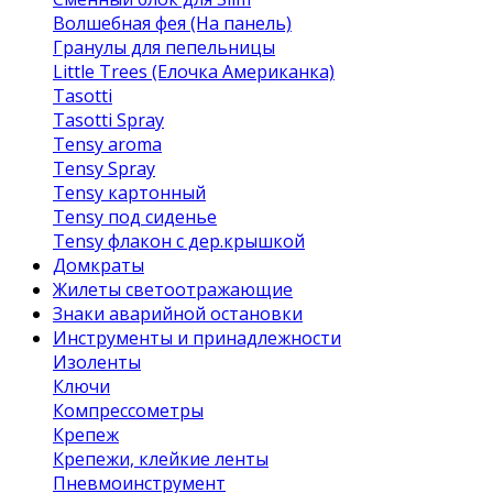
Волшебная фея (На панель)
Гранулы для пепельницы
Little Trees (Елочка Американка)
Tasotti
Tasotti Spray
Tensy aroma
Tensy Spray
Tensy картонный
Tensy под сиденье
Tensy флакон с дер.крышкой
Домкраты
Жилеты светоотражающие
Знаки аварийной остановки
Инструменты и принадлежности
Изоленты
Ключи
Компрессометры
Крепеж
Крепежи, клейкие ленты
Пневмоинструмент