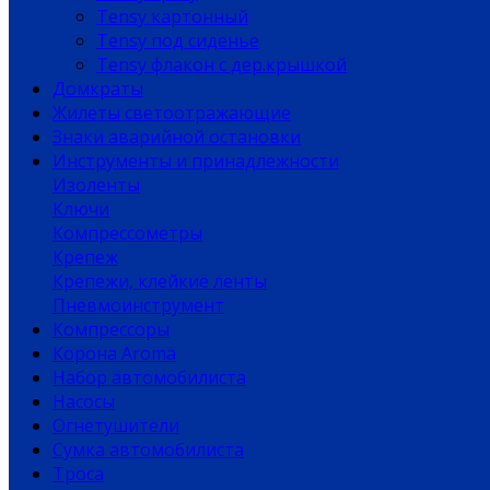
Tensy картонный
Tensy под сиденье
Tensy флакон с дер.крышкой
Домкраты
Жилеты светоотражающие
Знаки аварийной остановки
Инструменты и принадлежности
Изоленты
Ключи
Компрессометры
Крепеж
Крепежи, клейкие ленты
Пневмоинструмент
Компрессоры
Корона Aroma
Набор автомобилиста
Насосы
Огнетушители
Сумка автомобилиста
Троса