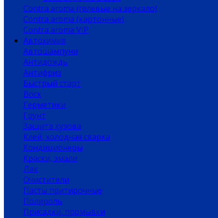
Contra aroma (гелевые на зеркало)
Contra aroma (картонные)
Contra aroma VIP
Автохимия
Автошампуни
Антидождь
Антифриз
Быстрый старт
Воск
Герметики
Грунт
Защита кузова
Клей, холодная сварка
Кондиционеры
Краски, эмали
Лак
Очистители
Пасты притирочные
Полироль
Присадки, промывки