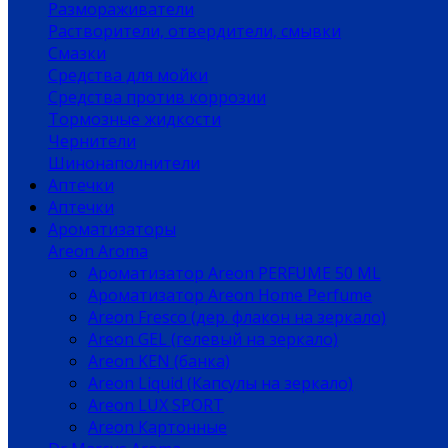
Размораживатели
Растворители, отвердители, смывки
Смазки
Средства для мойки
Средства против коррозии
Тормозные жидкости
Чернители
Шинонаполнители
Аптечки
Аптечки
Ароматизаторы
Areon Aroma
Ароматизатор Areon PERFUME 50 ML
Ароматизатор Areon Home Perfume
Areon Fresco (дер. флакон на зеркало)
Areon GEL (гелевый на зеркало)
Areon KEN (банка)
Areon Liquid (Капсулы на зеркало)
Areon LUX SPORT
Areon Картонные