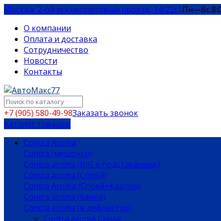
Москва, 2-ой южнопортовый проезд, 14/22c1
Пн—Вс 8:
О компании
Оплата и доставка
Сотрудничество
Новости
Контакты
+7 (905) 580-49-98
Заказать звонок
Каталог товаров
Contra Aroma
Contra (мешочки)
Contra aroma (BIG в подстаканник)
Contra aroma (Спрей)
Contra Aroma (Спрей+Картон)
Contra aroma (банки)
Contra aroma (в дефлектор)
Contra Aroma Classic