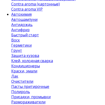
Contra aroma (картонные)
Contra aroma VIP
Автохимия
Автошампуни
Антидождь
Антифриз
Быстрый старт
Воск
Герметики
Грунт
Защита кузова
Клей, холодная сварка
Кондиционеры
Краски, эмали
Лак
Очистители
Пасты притирочные
Полироль
Присадки, промывки
Размораживатели