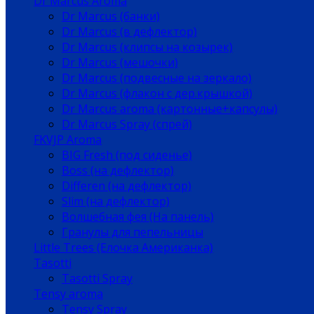
Dr Marcus Aroma
Dr Marcus (банки)
Dr Marcus (в дефлектор)
Dr Marcus (клипсы на козырек)
Dr Marcus (мешочки)
Dr Marcus (подвесные на зеркало)
Dr Marcus (флакон с дер.крышкой)
Dr Marcus aroma (картонные+капсулы)
Dr Marcus Spray (спрей)
FKVJP Aroma
BIG Fresh (под сиденье)
Boss (на дефлектор)
Differen (на дефлектор)
Slim (на дефлектор)
Волшебная фея (На панель)
Гранулы для пепельницы
Little Trees (Елочка Американка)
Tasotti
Tasotti Spray
Tensy aroma
Tensy Spray