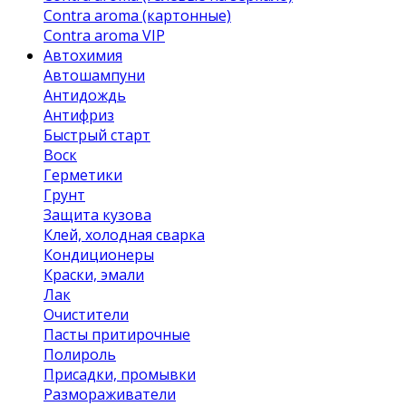
Contra aroma (картонные)
Contra aroma VIP
Автохимия
Автошампуни
Антидождь
Антифриз
Быстрый старт
Воск
Герметики
Грунт
Защита кузова
Клей, холодная сварка
Кондиционеры
Краски, эмали
Лак
Очистители
Пасты притирочные
Полироль
Присадки, промывки
Размораживатели