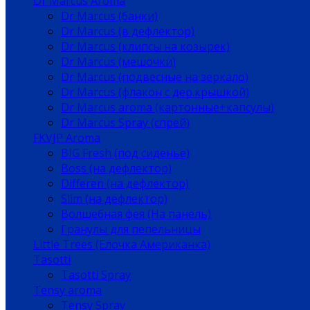
Dr Marcus Aroma
Dr Marcus (банки)
Dr Marcus (в дефлектор)
Dr Marcus (клипсы на козырек)
Dr Marcus (мешочки)
Dr Marcus (подвесные на зеркало)
Dr Marcus (флакон с дер.крышкой)
Dr Marcus aroma (картонные+капсулы)
Dr Marcus Spray (спрей)
FKVJP Aroma
BIG Fresh (под сиденье)
Boss (на дефлектор)
Differen (на дефлектор)
Slim (на дефлектор)
Волшебная фея (На панель)
Гранулы для пепельницы
Little Trees (Елочка Американка)
Tasotti
Tasotti Spray
Tensy aroma
Tensy Spray