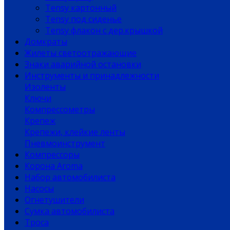
Tensy картонный
Tensy под сиденье
Tensy флакон с дер.крышкой
Домкраты
Жилеты светоотражающие
Знаки аварийной остановки
Инструменты и принадлежности
Изоленты
Ключи
Компрессометры
Крепеж
Крепежи, клейкие ленты
Пневмоинструмент
Компрессоры
Корона Aroma
Набор автомобилиста
Насосы
Огнетушители
Сумка автомобилиста
Троса