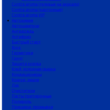
Contra aroma (гелевые на зеркало)
Contra aroma (картонные)
Contra aroma VIP
Автохимия
Автошампуни
Антидождь
Антифриз
Быстрый старт
Воск
Герметики
Грунт
Защита кузова
Клей, холодная сварка
Кондиционеры
Краски, эмали
Лак
Очистители
Пасты притирочные
Полироль
Присадки, промывки