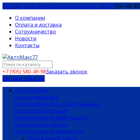
Москва, 2-ой южнопортовый проезд, 14/22c1
Пн—Вс 8:
О компании
Оплата и доставка
Сотрудничество
Новости
Контакты
+7 (905) 580-49-98
Заказать звонок
Каталог товаров
Contra Aroma
Contra (мешочки)
Contra aroma (BIG в подстаканник)
Contra aroma (Спрей)
Contra Aroma (Спрей+Картон)
Contra aroma (банки)
Contra aroma (в дефлектор)
Contra Aroma Classic