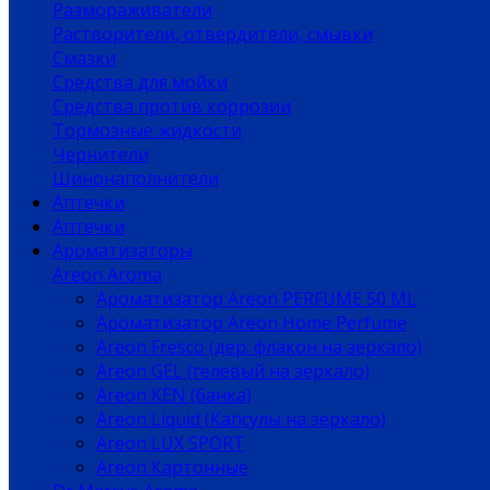
Размораживатели
Растворители, отвердители, смывки
Смазки
Средства для мойки
Средства против коррозии
Тормозные жидкости
Чернители
Шинонаполнители
Аптечки
Аптечки
Ароматизаторы
Areon Aroma
Ароматизатор Areon PERFUME 50 ML
Ароматизатор Areon Home Perfume
Areon Fresco (дер. флакон на зеркало)
Areon GEL (гелевый на зеркало)
Areon KEN (банка)
Areon Liquid (Капсулы на зеркало)
Areon LUX SPORT
Areon Картонные