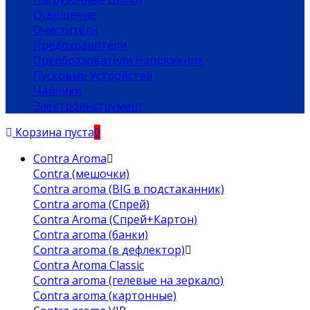
Освещение
Очистители
Предохранители
Преобразователи Напряжения
Пусковые Устройства
Чайники
Электроинструмент
Корзина пуста
0
Contra Aroma
Contra (мешочки)
Contra aroma (BIG в подстаканник)
Contra aroma (Спрей)
Contra Aroma (Спрей+Картон)
Contra aroma (банки)
Contra aroma (в дефлектор)
Contra Aroma Classic
Contra aroma (гелевые на зеркало)
Contra aroma (картонные)