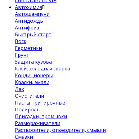
Contra aroma VIP
Автохимия
Автошампуни
Антидождь
Антифриз
Быстрый старт
Воск
Герметики
Грунт
Защита кузова
Клей, холодная сварка
Кондиционеры
Краски, эмали
Лак
Очистители
Пасты притирочные
Полироль
Присадки, промывки
Размораживатели
Растворители, отвердители, смывки
Смазки