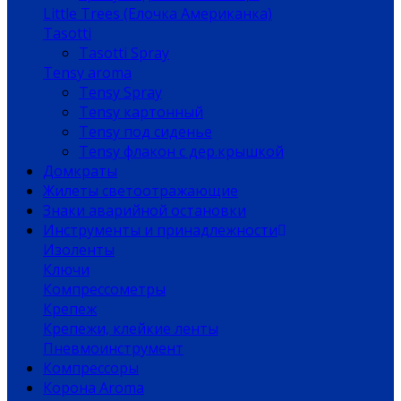
Little Trees (Елочка Американка)
Tasotti
Tasotti Spray
Tensy aroma
Tensy Spray
Tensy картонный
Tensy под сиденье
Tensy флакон с дер.крышкой
Домкраты
Жилеты светоотражающие
Знаки аварийной остановки
Инструменты и принадлежности
Изоленты
Ключи
Компрессометры
Крепеж
Крепежи, клейкие ленты
Пневмоинструмент
Компрессоры
Корона Aroma