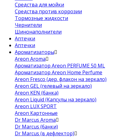
Средства для мойки
Средства против коррозии
Тормозные жидкости
Чернители
Шинонаполнители
Аптечки
Аптечки
Ароматизаторы
Areon Aroma
Ароматизатор Areon PERFUME 50 ML
Ароматизатор Areon Home Perfume
Areon Fresco (дер. флакон на зеркало)
Areon GEL (гелевый на зеркало)
Areon KEN (банка)
Areon Liquid (Капсулы на зеркало)
Areon LUX SPORT
Areon Картонные
Dr Marcus Aroma
Dr Marcus (банки)
Dr Marcus (в дефлектор)