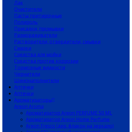
Лак
Очистители
Пасты притирочные
Полироль
Присадки, промывки
Размораживатели
Растворители, отвердители, смывки
Смазки
Средства для мойки
Средства против коррозии
Тормозные жидкости
Чернители
Шинонаполнители
Аптечки
Аптечки
Ароматизаторы
Areon Aroma
Ароматизатор Areon PERFUME 50 ML
Ароматизатор Areon Home Perfume
Areon Fresco (дер. флакон на зеркало)