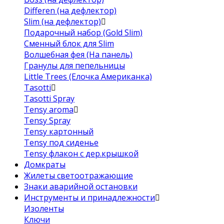
Differen (на дефлектор)
Slim (на дефлектор)
Подарочный набор (Gold Slim)
Сменный блок для Slim
Волшебная фея (На панель)
Гранулы для пепельницы
Little Trees (Елочка Американка)
Tasotti
Tasotti Spray
Tensy aroma
Tensy Spray
Tensy картонный
Tensy под сиденье
Tensy флакон с дер.крышкой
Домкраты
Жилеты светоотражающие
Знаки аварийной остановки
Инструменты и принадлежности
Изоленты
Ключи