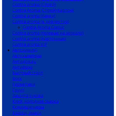
Contra aroma (Спрей)
Contra Aroma (Спрей+Картон)
Contra aroma (банки)
Contra aroma (в дефлектор)
Contra Aroma Classic
Contra aroma (гелевые на зеркало)
Contra aroma (картонные)
Contra aroma VIP
Автохимия
Автошампуни
Антидождь
Антифриз
Быстрый старт
Воск
Герметики
Грунт
Защита кузова
Клей, холодная сварка
Кондиционеры
Краски, эмали