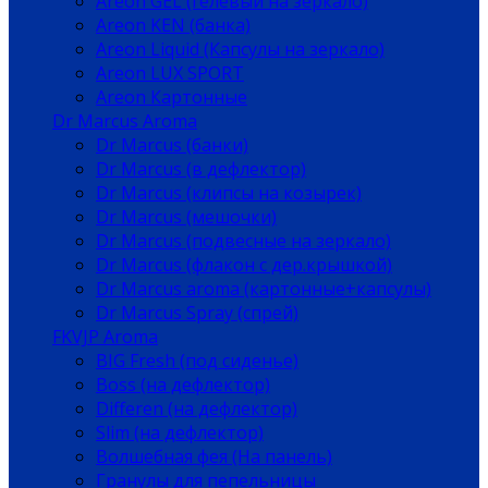
Areon GEL (гелевый на зеркало)
Areon KEN (банка)
Areon Liquid (Капсулы на зеркало)
Areon LUX SPORT
Areon Картонные
Dr Marcus Aroma
Dr Marcus (банки)
Dr Marcus (в дефлектор)
Dr Marcus (клипсы на козырек)
Dr Marcus (мешочки)
Dr Marcus (подвесные на зеркало)
Dr Marcus (флакон с дер.крышкой)
Dr Marcus aroma (картонные+капсулы)
Dr Marcus Spray (спрей)
FKVJP Aroma
BIG Fresh (под сиденье)
Boss (на дефлектор)
Differen (на дефлектор)
Slim (на дефлектор)
Волшебная фея (На панель)
Гранулы для пепельницы