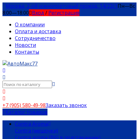
Москва, 2-ой южнопортовый проезд, 14/22c1
Пн—Вс
8:00—18:00
Вход
/
Регистрация
О компании
Оплата и доставка
Сотрудничество
Новости
Контакты
+7 (905) 580-49-98
Заказать звонок
Каталог товаров
Contra Aroma
Contra (мешочки)
Contra aroma (BIG в подстаканник)