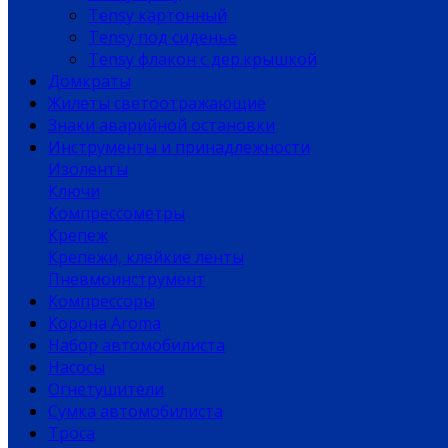
Tensy картонный
Tensy под сиденье
Tensy флакон с дер.крышкой
Домкраты
Жилеты светоотражающие
Знаки аварийной остановки
Инструменты и принадлежности
Изоленты
Ключи
Компрессометры
Крепеж
Крепежи, клейкие ленты
Пневмоинструмент
Компрессоры
Корона Aroma
Набор автомобилиста
Насосы
Огнетушители
Сумка автомобилиста
Троса