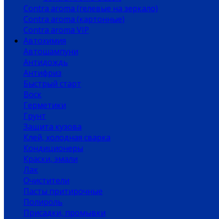
Contra aroma (гелевые на зеркало)
Contra aroma (картонные)
Contra aroma VIP
Автохимия
Автошампуни
Антидождь
Антифриз
Быстрый старт
Воск
Герметики
Грунт
Защита кузова
Клей, холодная сварка
Кондиционеры
Краски, эмали
Лак
Очистители
Пасты притирочные
Полироль
Присадки, промывки