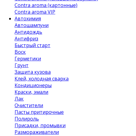
Contra aroma (картонные)
Contra aroma VIP
Автохимия
Автошампуни
Антидождь
Антифриз
Быстрый старт
Воск
Герметики
Грунт
Защита кузова
Клей, холодная сварка
Кондиционеры
Краски, эмали
Лак
Очистители
Пасты притирочные
Полироль
Присадки, промывки
Размораживатели