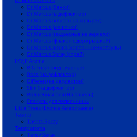
Dr Marcus Aroma
Dr Marcus (банки)
Dr Marcus (в дефлектор)
Dr Marcus (клипсы на козырек)
Dr Marcus (мешочки)
Dr Marcus (подвесные на зеркало)
Dr Marcus (флакон с дер.крышкой)
Dr Marcus aroma (картонные+капсулы)
Dr Marcus Spray (спрей)
FKVJP Aroma
BIG Fresh (под сиденье)
Boss (на дефлектор)
Differen (на дефлектор)
Slim (на дефлектор)
Волшебная фея (На панель)
Гранулы для пепельницы
Little Trees (Елочка Американка)
Tasotti
Tasotti Spray
Tensy aroma
Tensy Spray