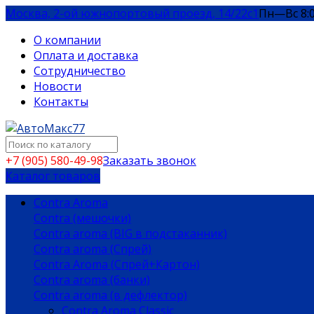
Москва, 2-ой южнопортовый проезд, 14/22c1
Пн—Вс 8:
О компании
Оплата и доставка
Сотрудничество
Новости
Контакты
+7 (905) 580-49-98
Заказать звонок
Каталог товаров
Contra Aroma
Contra (мешочки)
Contra aroma (BIG в подстаканник)
Contra aroma (Спрей)
Contra Aroma (Спрей+Картон)
Contra aroma (банки)
Contra aroma (в дефлектор)
Contra Aroma Classic