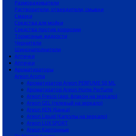
Размораживатели
Растворители, отвердители, смывки
Смазки
Средства для мойки
Средства против коррозии
Тормозные жидкости
Чернители
Шинонаполнители
Аптечки
Аптечки
Ароматизаторы
Areon Aroma
Ароматизатор Areon PERFUME 50 ML
Ароматизатор Areon Home Perfume
Areon Fresco (дер. флакон на зеркало)
Areon GEL (гелевый на зеркало)
Areon KEN (банка)
Areon Liquid (Капсулы на зеркало)
Areon LUX SPORT
Areon Картонные