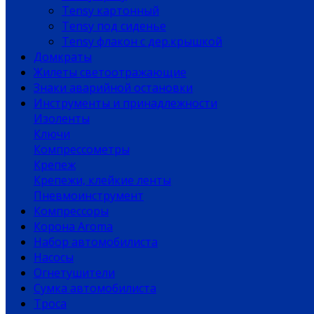
Tensy картонный
Tensy под сиденье
Tensy флакон с дер.крышкой
Домкраты
Жилеты светоотражающие
Знаки аварийной остановки
Инструменты и принадлежности
Изоленты
Ключи
Компрессометры
Крепеж
Крепежи, клейкие ленты
Пневмоинструмент
Компрессоры
Корона Aroma
Набор автомобилиста
Насосы
Огнетушители
Сумка автомобилиста
Троса