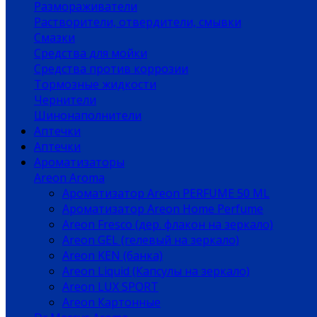
Размораживатели
Растворители, отвердители, смывки
Смазки
Средства для мойки
Средства против коррозии
Тормозные жидкости
Чернители
Шинонаполнители
Аптечки
Аптечки
Ароматизаторы
Areon Aroma
Ароматизатор Areon PERFUME 50 ML
Ароматизатор Areon Home Perfume
Areon Fresco (дер. флакон на зеркало)
Areon GEL (гелевый на зеркало)
Areon KEN (банка)
Areon Liquid (Капсулы на зеркало)
Areon LUX SPORT
Areon Картонные