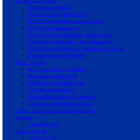
Dr Marcus Aroma
Dr Marcus (банки)
Dr Marcus (в дефлектор)
Dr Marcus (клипсы на козырек)
Dr Marcus (мешочки)
Dr Marcus (подвесные на зеркало)
Dr Marcus (флакон с дер.крышкой)
Dr Marcus aroma (картонные+капсулы)
Dr Marcus Spray (спрей)
FKVJP Aroma
BIG Fresh (под сиденье)
Boss (на дефлектор)
Differen (на дефлектор)
Slim (на дефлектор)
Волшебная фея (На панель)
Гранулы для пепельницы
Little Trees (Елочка Американка)
Tasotti
Tasotti Spray
Tensy aroma
Tensy Spray