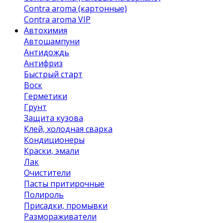
Contra aroma (картонные)
Contra aroma VIP
Автохимия
Автошампуни
Антидождь
Антифриз
Быстрый старт
Воск
Герметики
Грунт
Защита кузова
Клей, холодная сварка
Кондиционеры
Краски, эмали
Лак
Очистители
Пасты притирочные
Полироль
Присадки, промывки
Размораживатели