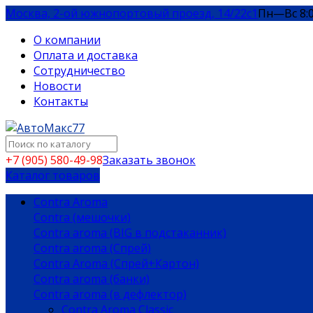
Москва, 2-ой южнопортовый проезд, 14/22c1
Пн—Вс 8:
О компании
Оплата и доставка
Сотрудничество
Новости
Контакты
+7 (905) 580-49-98
Заказать звонок
Каталог товаров
Contra Aroma
Contra (мешочки)
Contra aroma (BIG в подстаканник)
Contra aroma (Спрей)
Contra Aroma (Спрей+Картон)
Contra aroma (банки)
Contra aroma (в дефлектор)
Contra Aroma Classic