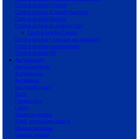
Contra aroma (Спрей)
Contra Aroma (Спрей+Картон)
Contra aroma (банки)
Contra aroma (в дефлектор)
Contra Aroma Classic
Contra aroma (гелевые на зеркало)
Contra aroma (картонные)
Contra aroma VIP
Автохимия
Автошампуни
Антидождь
Антифриз
Быстрый старт
Воск
Герметики
Грунт
Защита кузова
Клей, холодная сварка
Кондиционеры
Краски, эмали