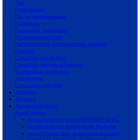
Лак
Очистители
Пасты притирочные
Полироль
Присадки, промывки
Размораживатели
Растворители, отвердители, смывки
Смазки
Средства для мойки
Средства против коррозии
Тормозные жидкости
Чернители
Шинонаполнители
Аптечки
Аптечки
Ароматизаторы
Areon Aroma
Ароматизатор Areon PERFUME 50 ML
Ароматизатор Areon Home Perfume
Areon Fresco (дер. флакон на зеркало)