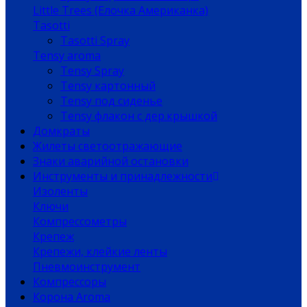
Little Trees (Елочка Американка)
Tasotti
Tasotti Spray
Tensy aroma
Tensy Spray
Tensy картонный
Tensy под сиденье
Tensy флакон с дер.крышкой
Домкраты
Жилеты светоотражающие
Знаки аварийной остановки
Инструменты и принадлежности
Изоленты
Ключи
Компрессометры
Крепеж
Крепежи, клейкие ленты
Пневмоинструмент
Компрессоры
Корона Aroma