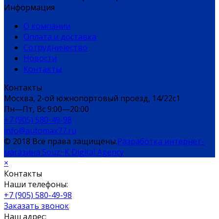
Информация
О компании
Оплата и доставка
Сотрудничество
Новости
Контакты
Контакты
Москва, 2-ой южнопортовый проезд, 14/22c1
Пн—Пт, Вс 9:00—20:00
+7 (905) 580-49-98
info@automax77.ru
© 2018 Все права защищены.
Разработка интернет-
магазина Souz−K Digital Agency
×
Контакты
Наши телефоны:
+7 (905) 580-49-98
Заказать звонок
Наш адрес: