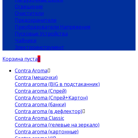
Освещение
Очистители
Предохранители
Преобразователи Напряжения
Пусковые Устройства
Чайники
Электроинструмент
Корзина пуста
0
Contra Aroma
Contra (мешочки)
Contra aroma (BIG в подстаканник)
Contra aroma (Спрей)
Contra Aroma (Спрей+Картон)
Contra aroma (банки)
Contra aroma (в дефлектор)
Contra Aroma Classic
Contra aroma (гелевые на зеркало)
Contra aroma (картонные)