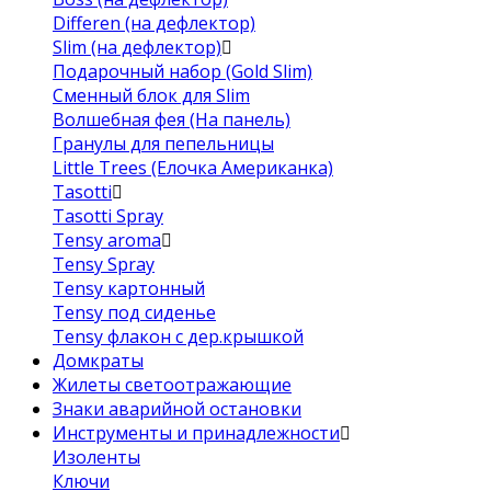
Differen (на дефлектор)
Slim (на дефлектор)
Подарочный набор (Gold Slim)
Сменный блок для Slim
Волшебная фея (На панель)
Гранулы для пепельницы
Little Trees (Елочка Американка)
Tasotti
Tasotti Spray
Tensy aroma
Tensy Spray
Tensy картонный
Tensy под сиденье
Tensy флакон с дер.крышкой
Домкраты
Жилеты светоотражающие
Знаки аварийной остановки
Инструменты и принадлежности
Изоленты
Ключи