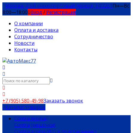
Москва, 2-ой южнопортовый проезд, 14/22c1
Пн—Вс
8:00—18:00
Вход
/
Регистрация
О компании
Оплата и доставка
Сотрудничество
Новости
Контакты
+7 (905) 580-49-98
Заказать звонок
Каталог товаров
Contra Aroma
Contra (мешочки)
Contra aroma (BIG в подстаканник)