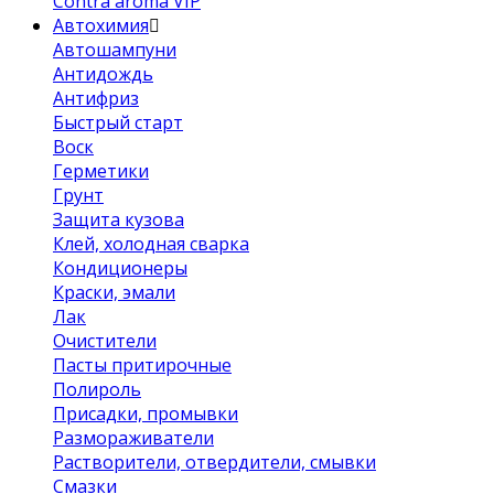
Contra aroma VIP
Автохимия
Автошампуни
Антидождь
Антифриз
Быстрый старт
Воск
Герметики
Грунт
Защита кузова
Клей, холодная сварка
Кондиционеры
Краски, эмали
Лак
Очистители
Пасты притирочные
Полироль
Присадки, промывки
Размораживатели
Растворители, отвердители, смывки
Смазки