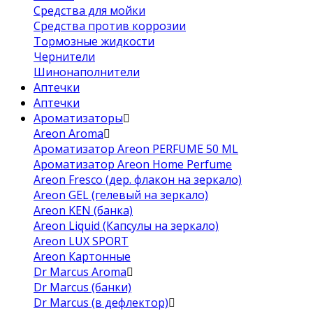
Средства для мойки
Средства против коррозии
Тормозные жидкости
Чернители
Шинонаполнители
Аптечки
Аптечки
Ароматизаторы
Areon Aroma
Ароматизатор Areon PERFUME 50 ML
Ароматизатор Areon Home Perfume
Areon Fresco (дер. флакон на зеркало)
Areon GEL (гелевый на зеркало)
Areon KEN (банка)
Areon Liquid (Капсулы на зеркало)
Areon LUX SPORT
Areon Картонные
Dr Marcus Aroma
Dr Marcus (банки)
Dr Marcus (в дефлектор)