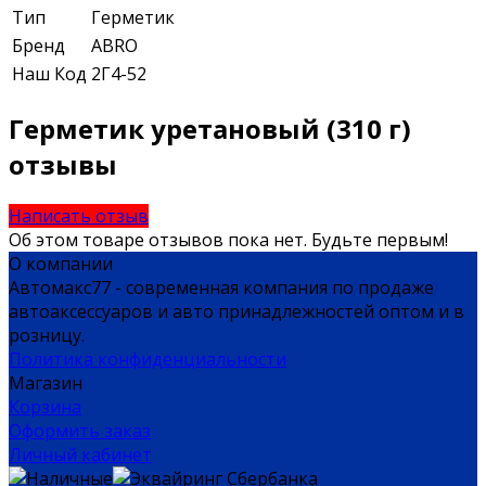
Тип
Герметик
Бренд
ABRO
Наш Код
2Г4-52
Герметик уретановый (310 г)
отзывы
Написать отзыв
Об этом товаре отзывов пока нет. Будьте первым!
О компании
Автомакс77 - современная компания по продаже
автоаксессуаров и авто принадлежностей оптом и в
розницу.
Политика конфиденциальности
Магазин
Корзина
Оформить заказ
Личный кабинет