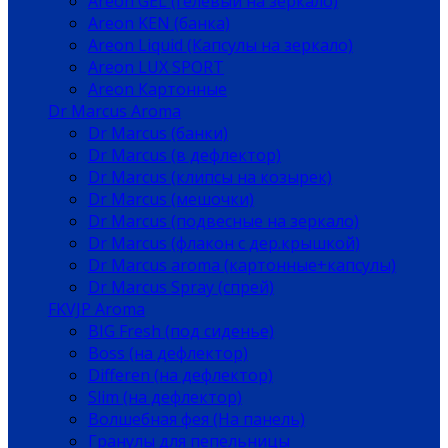
Areon GEL (гелевый на зеркало)
Areon KEN (банка)
Areon Liquid (Капсулы на зеркало)
Areon LUX SPORT
Areon Картонные
Dr Marcus Aroma
Dr Marcus (банки)
Dr Marcus (в дефлектор)
Dr Marcus (клипсы на козырек)
Dr Marcus (мешочки)
Dr Marcus (подвесные на зеркало)
Dr Marcus (флакон с дер.крышкой)
Dr Marcus aroma (картонные+капсулы)
Dr Marcus Spray (спрей)
FKVJP Aroma
BIG Fresh (под сиденье)
Boss (на дефлектор)
Differen (на дефлектор)
Slim (на дефлектор)
Волшебная фея (На панель)
Гранулы для пепельницы