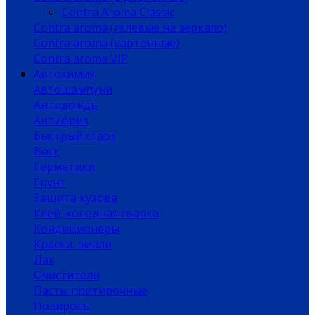
Contra Aroma Classic
Contra aroma (гелевые на зеркало)
Contra aroma (картонные)
Contra aroma VIP
Автохимия
Автошампуни
Антидождь
Антифриз
Быстрый старт
Воск
Герметики
Грунт
Защита кузова
Клей, холодная сварка
Кондиционеры
Краски, эмали
Лак
Очистители
Пасты притирочные
Полироль