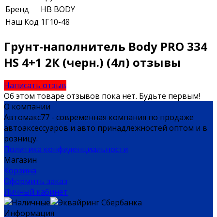
Бренд
HB BODY
Наш Код
1Г10-48
Грунт-наполнитель Body PRO 334
HS 4+1 2К (черн.) (4л) отзывы
Написать отзыв
Об этом товаре отзывов пока нет. Будьте первым!
О компании
Автомакс77 - современная компания по продаже
автоаксессуаров и авто принадлежностей оптом и в
розницу.
Политика конфиденциальности
Магазин
Корзина
Оформить заказ
Личный кабинет
Информация