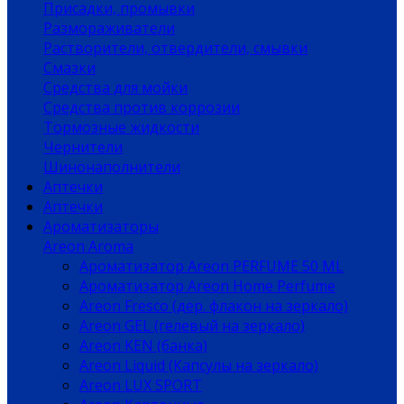
Присадки, промывки
Размораживатели
Растворители, отвердители, смывки
Смазки
Средства для мойки
Средства против коррозии
Тормозные жидкости
Чернители
Шинонаполнители
Аптечки
Аптечки
Ароматизаторы
Areon Aroma
Ароматизатор Areon PERFUME 50 ML
Ароматизатор Areon Home Perfume
Areon Fresco (дер. флакон на зеркало)
Areon GEL (гелевый на зеркало)
Areon KEN (банка)
Areon Liquid (Капсулы на зеркало)
Areon LUX SPORT