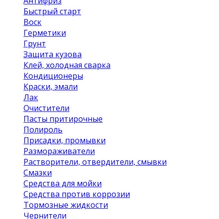
Антифриз
Быстрый старт
Воск
Герметики
Грунт
Защита кузова
Клей, холодная сварка
Кондиционеры
Краски, эмали
Лак
Очистители
Пасты притирочные
Полироль
Присадки, промывки
Размораживатели
Растворители, отвердители, смывки
Смазки
Средства для мойки
Средства против коррозии
Тормозные жидкости
Чернители