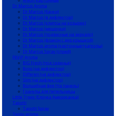
Areon Картонные
Dr Marcus Aroma
Dr Marcus (банки)
Dr Marcus (в дефлектор)
Dr Marcus (клипсы на козырек)
Dr Marcus (мешочки)
Dr Marcus (подвесные на зеркало)
Dr Marcus (флакон с дер.крышкой)
Dr Marcus aroma (картонные+капсулы)
Dr Marcus Spray (спрей)
FKVJP Aroma
BIG Fresh (под сиденье)
Boss (на дефлектор)
Differen (на дефлектор)
Slim (на дефлектор)
Волшебная фея (На панель)
Гранулы для пепельницы
Little Trees (Елочка Американка)
Tasotti
Tasotti Spray
Tensy aroma