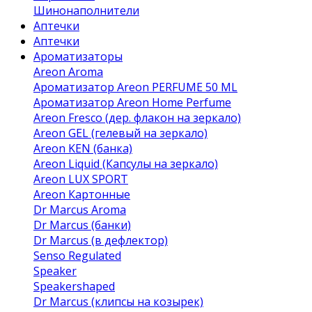
Шинонаполнители
Аптечки
Аптечки
Ароматизаторы
Areon Aroma
Ароматизатор Areon PERFUME 50 ML
Ароматизатор Areon Home Perfume
Areon Fresco (дер. флакон на зеркало)
Areon GEL (гелевый на зеркало)
Areon KEN (банка)
Areon Liquid (Капсулы на зеркало)
Areon LUX SPORT
Areon Картонные
Dr Marcus Aroma
Dr Marcus (банки)
Dr Marcus (в дефлектор)
Senso Regulated
Speaker
Speakershaped
Dr Marcus (клипсы на козырек)