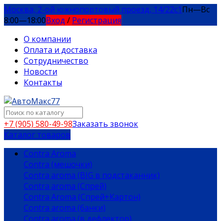
Москва, 2-ой южнопортовый проезд, 14/22c1
Пн—Вс
8:00—18:00
Вход
/
Регистрация
О компании
Оплата и доставка
Сотрудничество
Новости
Контакты
+7 (905) 580-49-98
Заказать звонок
Каталог товаров
Contra Aroma
Contra (мешочки)
Contra aroma (BIG в подстаканник)
Contra aroma (Спрей)
Contra Aroma (Спрей+Картон)
Contra aroma (банки)
Contra aroma (в дефлектор)