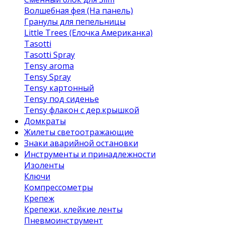
Волшебная фея (На панель)
Гранулы для пепельницы
Little Trees (Елочка Американка)
Tasotti
Tasotti Spray
Tensy aroma
Tensy Spray
Tensy картонный
Tensy под сиденье
Tensy флакон с дер.крышкой
Домкраты
Жилеты светоотражающие
Знаки аварийной остановки
Инструменты и принадлежности
Изоленты
Ключи
Компрессометры
Крепеж
Крепежи, клейкие ленты
Пневмоинструмент