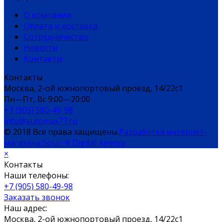
О компании
Оплата и доставка
Сотрудничество
Новости
Контакты
Контакты
Москва, 2-ой южнопортовый проезд, 14/22c1
Пн—Пт, Вс 9:00—20:00
+7 (905) 580-49-98
info@automax77.ru
© 2018 Все права защищены.
Разработка интернет-
магазина Souz−K Digital Agency
×
Контакты
Наши телефоны:
+7 (905) 580-49-98
Заказать звонок
Наш адрес:
Москва, 2-ой южнопортовый проезд, 14/22c1