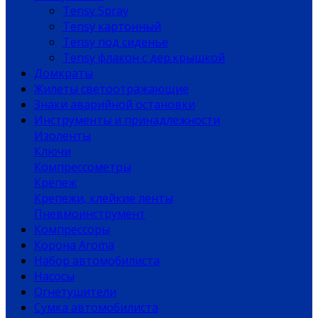
Tensy Spray
Tensy картонный
Tensy под сиденье
Tensy флакон с дер.крышкой
Домкраты
Жилеты светоотражающие
Знаки аварийной остановки
Инструменты и принадлежности
Изоленты
Ключи
Компрессометры
Крепеж
Крепежи, клейкие ленты
Пневмоинструмент
Компрессоры
Корона Aroma
Набор автомобилиста
Насосы
Огнетушители
Сумка автомобилиста