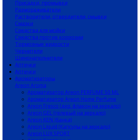
Присадки, промывки
Размораживатели
Растворители, отвердители, смывки
Смазки
Средства для мойки
Средства против коррозии
Тормозные жидкости
Чернители
Шинонаполнители
Аптечки
Аптечки
Ароматизаторы
Areon Aroma
Ароматизатор Areon PERFUME 50 ML
Ароматизатор Areon Home Perfume
Areon Fresco (дер. флакон на зеркало)
Areon GEL (гелевый на зеркало)
Areon KEN (банка)
Areon Liquid (Капсулы на зеркало)
Areon LUX SPORT