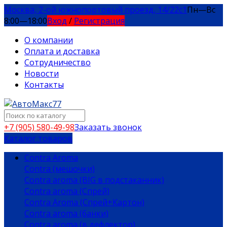
Москва, 2-ой южнопортовый проезд, 14/22c1
Пн—Вс
8:00—18:00
Вход
/
Регистрация
О компании
Оплата и доставка
Сотрудничество
Новости
Контакты
+7 (905) 580-49-98
Заказать звонок
Каталог товаров
Contra Aroma
Contra (мешочки)
Contra aroma (BIG в подстаканник)
Contra aroma (Спрей)
Contra Aroma (Спрей+Картон)
Contra aroma (банки)
Contra aroma (в дефлектор)