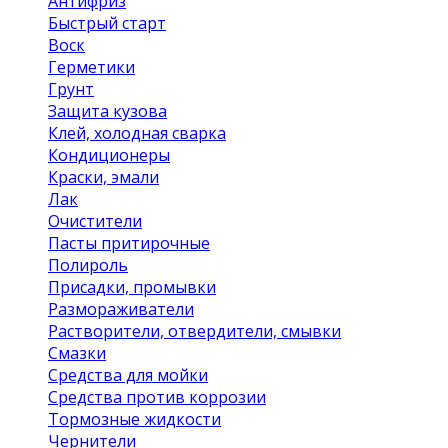
Антифриз
Быстрый старт
Воск
Герметики
Грунт
Защита кузова
Клей, холодная сварка
Кондиционеры
Краски, эмали
Лак
Очистители
Пасты притирочные
Полироль
Присадки, промывки
Размораживатели
Растворители, отвердители, смывки
Смазки
Средства для мойки
Средства против коррозии
Тормозные жидкости
Чернители