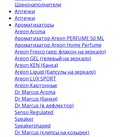
Шинонаполнители
Аптечки
Аптечки
Ароматизаторы
Areon Aroma
Ароматизатор Areon PERFUME 50 ML
Ароматизатор Areon Home Perfume
Areon Fresco (дер. флакон на зеркало)
Areon GEL (гелевый на зеркало)
Areon KEN (банка)
Areon Liquid (Капсулы на зеркало)
Areon LUX SPORT
Areon Картонные
Dr Marcus Aroma
Dr Marcus (банки)
Dr Marcus (в дефлектор)
Senso Regulated
Speaker
Speakershaped
Dr Marcus (клипсы на козырек)