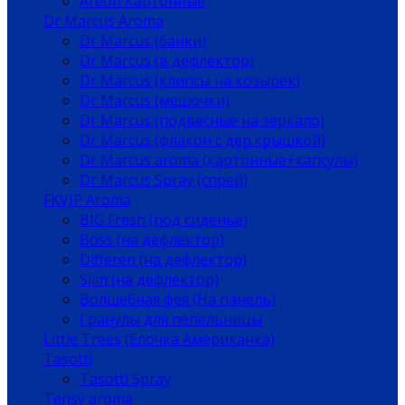
Areon Картонные
Dr Marcus Aroma
Dr Marcus (банки)
Dr Marcus (в дефлектор)
Dr Marcus (клипсы на козырек)
Dr Marcus (мешочки)
Dr Marcus (подвесные на зеркало)
Dr Marcus (флакон с дер.крышкой)
Dr Marcus aroma (картонные+капсулы)
Dr Marcus Spray (спрей)
FKVJP Aroma
BIG Fresh (под сиденье)
Boss (на дефлектор)
Differen (на дефлектор)
Slim (на дефлектор)
Волшебная фея (На панель)
Гранулы для пепельницы
Little Trees (Елочка Американка)
Tasotti
Tasotti Spray
Tensy aroma