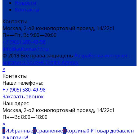
Новости
Контакты
Контакты
Москва, 2-ой южнопортовый проезд, 14/22c1
Пн—Пт, Вс 9:00—20:00
+7 (905) 580-49-98
info@automax77.ru
© 2018 Все права защищены.
Разработка интернет-
магазина Souz−K Digital Agency
×
Контакты
Наши телефоны:
+7 (905) 580-49-98
Заказать звонок
Наш адрес:
Москва, 2-ой южнопортовый проезд, 14/22c1
Пн—Вс 8:00—18:00
×
0
Избранные
0
Сравнение
0
Корзина
0
₽
Товар добавлен
в корзину!