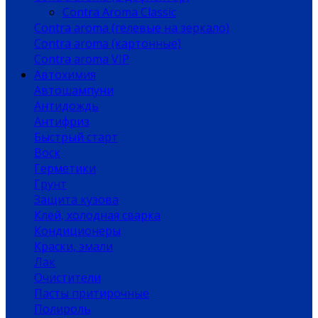
Contra Aroma Classic
Contra aroma (гелевые на зеркало)
Contra aroma (картонные)
Contra aroma VIP
Автохимия
Автошампуни
Антидождь
Антифриз
Быстрый старт
Воск
Герметики
Грунт
Защита кузова
Клей, холодная сварка
Кондиционеры
Краски, эмали
Лак
Очистители
Пасты притирочные
Полироль