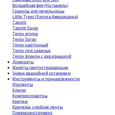
Волшебная фея (На панель)
Гранулы для пепельницы
Little Trees (Елочка Американка)
Tasotti
Tasotti Spray
Tensy aroma
Tensy Spray
Tensy картонный
Tensy под сиденье
Tensy флакон с дер.крышкой
Домкраты
Жилеты светоотражающие
Знаки аварийной остановки
Инструменты и принадлежности
Изоленты
Ключи
Компрессометры
Крепеж
Крепежи, клейкие ленты
Пневмоинструмент