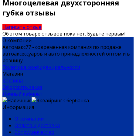
Многоцелевая двухсторонняя
губка отзывы
Написать отзыв
Об этом товаре отзывов пока нет. Будьте первым!
О компании
Автомакс77 - современная компания по продаже
автоаксессуаров и авто принадлежностей оптом и в
розницу.
Политика конфиденциальности
Магазин
Корзина
Оформить заказ
Личный кабинет
Информация
О компании
Оплата и доставка
Сотрудничество