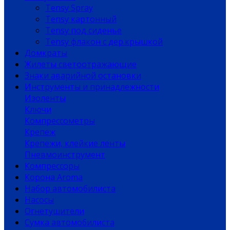
Tensy Spray
Tensy картонный
Tensy под сиденье
Tensy флакон с дер.крышкой
Домкраты
Жилеты светоотражающие
Знаки аварийной остановки
Инструменты и принадлежности
Изоленты
Ключи
Компрессометры
Крепеж
Крепежи, клейкие ленты
Пневмоинструмент
Компрессоры
Корона Aroma
Набор автомобилиста
Насосы
Огнетушители
Сумка автомобилиста