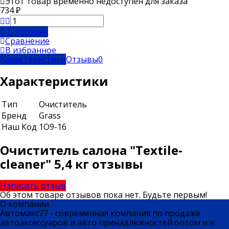
Этот товар временно недоступен для заказа
734
₽
В корзину
Сравнение
В избранное
Характеристики
Отзывы
0
Характеристики
Тип
Очиститель
Бренд
Grass
Наш Код
1О9-16
Очиститель салона "Textile-
cleaner" 5,4 кг отзывы
Написать отзыв
Об этом товаре отзывов пока нет. Будьте первым!
О компании
Автомакс77 - современная компания по продаже
автоаксессуаров и авто принадлежностей оптом и в