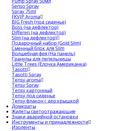
Pump Spray 50мл
Senso Spray
Spray 75ml
FKVJP Aroma
BIG Fresh (под сиденье)
Boss (на дефлектор)
Differen (на дефлектор)
Slim (на дефлектор)
Подарочный набор (Gold Slim)
Сменный блок для Slim
Волшебная фея (На панель)
Гранулы для пепельницы
Little Trees (Елочка Американка)
Tasotti
Tasotti Spray
Tensy aroma
Tensy Spray
Tensy картонный
Tensy под сиденье
Tensy флакон с дер.крышкой
Домкраты
Жилеты светоотражающие
Знаки аварийной остановки
Инструменты и принадлежности
Изоленты