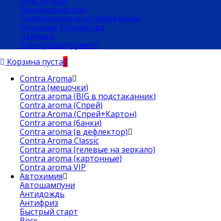
Очистители
Предохранители
Преобразователи Напряжения
Пусковые Устройства
Чайники
Электроинструмент
Корзина пуста
0
Contra Aroma
Contra (мешочки)
Contra aroma (BIG в подстаканник)
Contra aroma (Спрей)
Contra Aroma (Спрей+Картон)
Contra aroma (банки)
Contra aroma (в дефлектор)
Contra Aroma Classic
Contra aroma (гелевые на зеркало)
Contra aroma (картонные)
Contra aroma VIP
Автохимия
Автошампуни
Антидождь
Антифриз
Быстрый старт
Воск