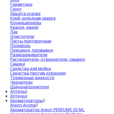
Герметики
Грунт
Защита кузова
Клей, холодная сварка
Кондиционеры
Краски, эмали
Лак
Очистители
Пасты притирочные
Полироль
Присадки, промывки
Размораживатели
Растворители, отвердители, смывки
Смазки
Средства для мойки
Средства против коррозии
Тормозные жидкости
Чернители
Шинонаполнители
Аптечки
Аптечки
Ароматизаторы
Areon Aroma
Ароматизатор Areon PERFUME 50 ML