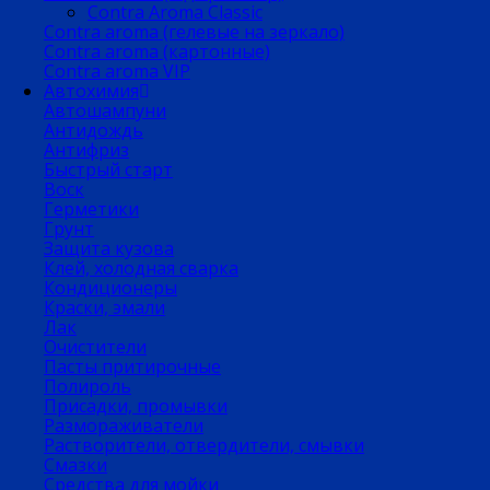
Contra Aroma Classic
Contra aroma (гелевые на зеркало)
Contra aroma (картонные)
Contra aroma VIP
Автохимия
Автошампуни
Антидождь
Антифриз
Быстрый старт
Воск
Герметики
Грунт
Защита кузова
Клей, холодная сварка
Кондиционеры
Краски, эмали
Лак
Очистители
Пасты притирочные
Полироль
Присадки, промывки
Размораживатели
Растворители, отвердители, смывки
Смазки
Средства для мойки