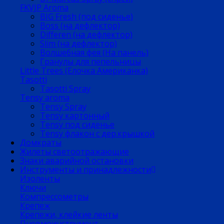
FKVJP Aroma
BIG Fresh (под сиденье)
Boss (на дефлектор)
Differen (на дефлектор)
Slim (на дефлектор)
Волшебная фея (На панель)
Гранулы для пепельницы
Little Trees (Елочка Американка)
Tasotti
Tasotti Spray
Tensy aroma
Tensy Spray
Tensy картонный
Tensy под сиденье
Tensy флакон с дер.крышкой
Домкраты
Жилеты светоотражающие
Знаки аварийной остановки
Инструменты и принадлежности
Изоленты
Ключи
Компрессометры
Крепеж
Крепежи, клейкие ленты
Пневмоинструмент