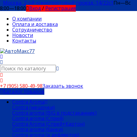
Москва, 2-ой южнопортовый проезд, 14/22c1
Пн—Вс
8:00—18:00
Вход
/
Регистрация
О компании
Оплата и доставка
Сотрудничество
Новости
Контакты
+7 (905) 580-49-98
Заказать звонок
Каталог товаров
Contra Aroma
Contra (мешочки)
Contra aroma (BIG в подстаканник)
Contra aroma (Спрей)
Contra Aroma (Спрей+Картон)
Contra aroma (банки)
Contra aroma (в дефлектор)